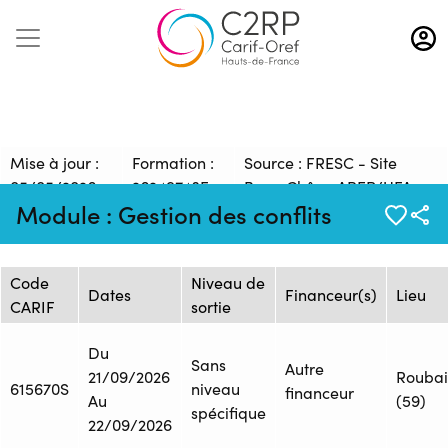
Aller
au
contenu
principal
Mise à jour :
Formation :
Source : FRESC - Site
05/05/2026
26249748F
Beau Chêne AREP/UFA
Module : Gestion des conflits
Session de formation
Code
Niveau de
Dates
Financeur(s)
Lieu
CARIF
sortie
Du
Sans
Autre
21/09/2026
Roubai
615670S
niveau
financeur
Au
(59)
spécifique
22/09/2026