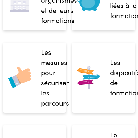
organismes
liées à la
et de leurs
formatio
formations
Les
mesures
Les
pour
dispositif
sécuriser
de
les
formatio
parcours
Le