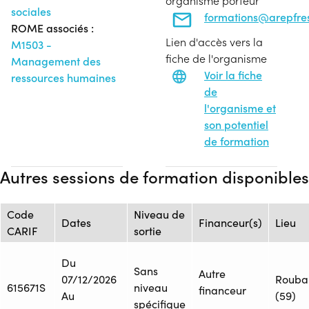
organisme porteur
sociales
formations@arepfres
ROME associés :
Lien d'accès vers la
M1503 -
fiche de l'organisme
Management des
Voir la fiche
ressources humaines
de
l'organisme et
son potentiel
de formation
Autres sessions de formation disponibles
Code
Niveau de
Dates
Financeur(s)
Lieu
CARIF
sortie
Du
Sans
Autre
07/12/2026
Rouba
615671S
niveau
financeur
Au
(59)
spécifique