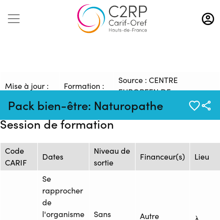
Aller
au
contenu
principal
Source : CENTRE
Mise à jour :
Formation :
EUROPEEN DE
03/02/2026
26250273F
Pack bien-être: Naturopathe
FORMATION
Session de formation
Code
Niveau de
Dates
Financeur(s)
Lieu
CARIF
sortie
Se
rapprocher
de
l'organisme
Sans
Autre
À