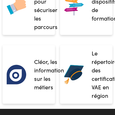
pour
dispositif
sécuriser
de
les
formatio
parcours
Le
Cléor, les
répertoir
informations
des
sur les
certifica
métiers
VAE en
région