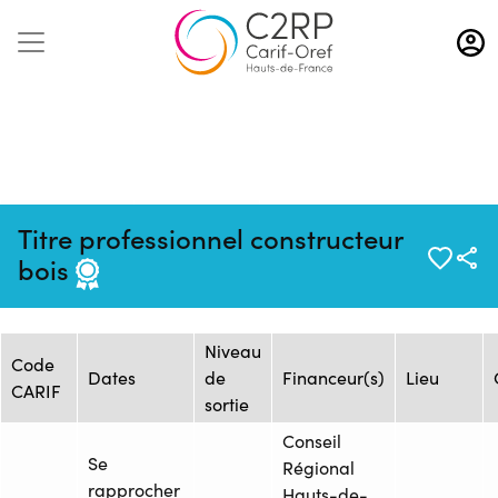
Aller
au
contenu
principal
Mise à jour :
Formation :
Source : FRESC - Site Beau
Titre professionnel constructeur
15/06/2026
26252426F
Chêne AREP/UFA
bois
Session de formation
Niveau
Code
Dates
de
Financeur(s)
Lieu
CARIF
sortie
Conseil
Se
Régional
rapprocher
Hauts-de-