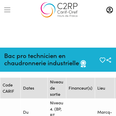
Aller
au
contenu
principal
Mise à jour :
Formation :
Source : CFAI REGION NORD
Bac pro technicien en
24/02/2026
26254007F
PAS-DE-CALAIS - Siège
chaudronnerie industrielle
Session de formation
Niveau
Code
Dates
de
Financeur(s)
Lieu
CARIF
sortie
Niveau
4. (BP,
Du
Marcq-
BT,