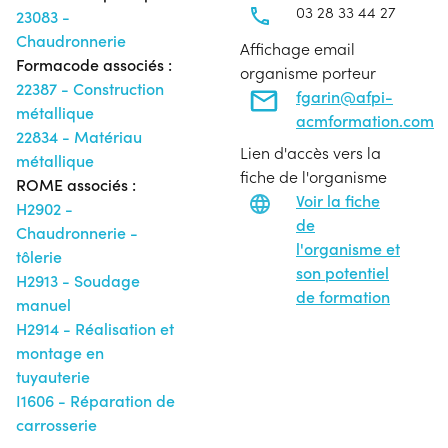
03 28 33 44 27
23083 -
Chaudronnerie
Affichage email
Formacode associés :
organisme porteur
22387 - Construction
fgarin@afpi-
métallique
acmformation.com
22834 - Matériau
Lien d'accès vers la
métallique
fiche de l'organisme
ROME associés :
Voir la fiche
H2902 -
de
Chaudronnerie -
l'organisme et
tôlerie
son potentiel
H2913 - Soudage
de formation
manuel
H2914 - Réalisation et
montage en
tuyauterie
I1606 - Réparation de
carrosserie