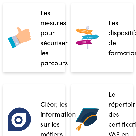
Les
mesures
Les
pour
dispositif
sécuriser
de
les
formatio
parcours
Le
Cléor, les
répertoir
informations
des
sur les
certifica
métiers
VAE en