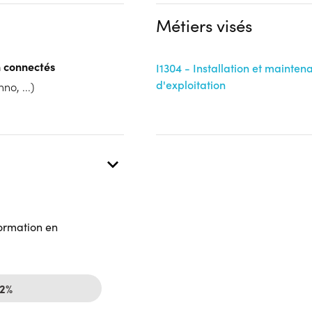
Financeur
Aucune information
Métiers visés
OPCO
 connectés
I1304 - Installation et mainten
 présentielle
d'exploitation
no, ...)
formation en
62%