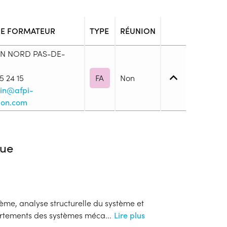
E FORMATEUR
TYPE
RÉUNION
ON NORD PAS-DE-
5 24 15
FA
Non
rin@afpi-
ion.com
3. (CAP, BEP, ...)
ue
s
ème, analyse structurelle du système et
rtements des systèmes méca
...
Lire plus
ion