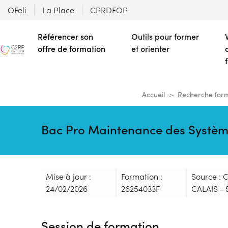
OFeli
La Place
CPRDFOP
Référencer son
Outils pour former
offre de formation
et orienter
Accueil
Recherche for
Bac Pro Maintenance des Systèm
Mise à jour :
Formation :
Source :
24/02/2026
26254033F
CALAIS - 
Session de formation