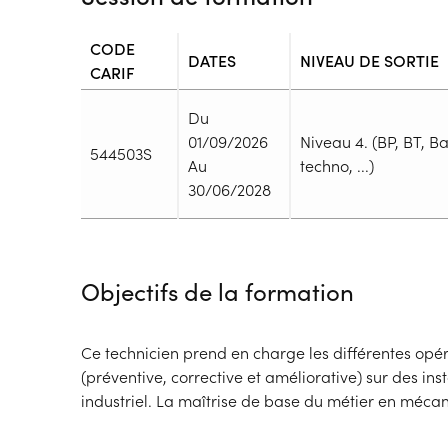
CODE
DATES
NIVEAU DE SORTIE
CARIF
Du
01/09/2026
Niveau 4. (BP, BT, B
544503S
Au
techno, ...)
30/06/2028
Durée
Durée totale de la formation :
3700h
Objectifs de la formation
Durée en centre :
1875h
Durée en entreprise :
1825h
Modalités de formation
Ce technicien prend en charge les différentes op
Rythme :
(préventive, corrective et améliorative) sur des ins
Temps plein
industriel. La maîtrise de base du métier en méca
Type de parcours :
Parcours collectif