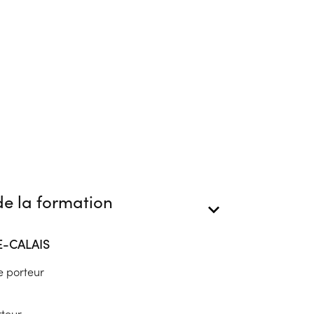
e la formation
E-CALAIS
e porteur
rteur