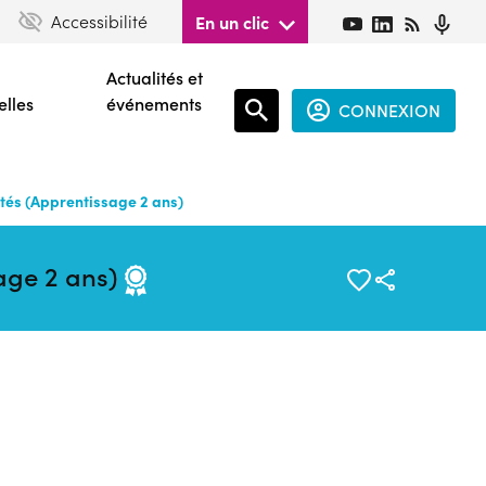
Accessibilité
En un clic
Actualités et
elles
événements
CONNEXION
Espace
connecté
tés (Apprentissage 2 ans)
guest
age 2 ans)