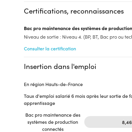
Dispositif
Certifications, reconnaissances
Formation par voie de l'Apprentissage
Tarif :
N.C.
Bac pro maintenance des systèmes de production
Modalités d'enseignement :
Formation entièrement
Cycle de l'alternance
Niveau de sortie : Niveau 4. (BP, BT, Bac pro ou tech
Année 1 : Contrat d’apprentissage
Consulter la certification
Année 2 : Contrat d’apprentissage
Lieu de formation
Insertion dans l'emploi
89 Rue Péclet
Centre AFPI de Valenciennes
Centre AFPI
En région Hauts-de-France
59300 Valenciennes
Accueil sur le lieu de formation
Taux d'emploi salarié 6 mois après leur sortie de 
apprentissage
Accès handicap :
Pas d'accès handicap
Hébergement :
Pas d'hébergement
Bac pro maintenance des
Restauration :
Pas de restauration
systèmes de production
8,4
Transport :
Pas de transport
connectés