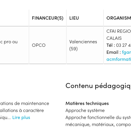
FINANCEUR(S)
LIEU
ORGANISM
CFAI REGI
CALAIS
ac pro ou
Valenciennes
OPCO
Tél :
03 27 4
(59)
Email :
fga
acmformat
Admission
Niveau d'entrée requis :
Niveau 
Contenu pédagogiq
Prérequis :
-
Public :
érations de maintenance
Matières techniques
, Apprenti
tallations à caractère
Approche système
Réunions d'information
niqu
...
Lire plus
Approche fonctionnelle du syst
Aucune information
mécanique, matériaux, compo
Complément d'informat