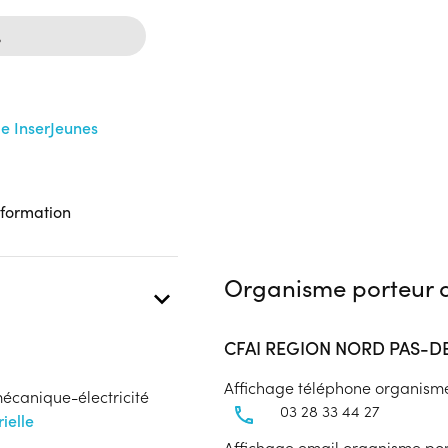
%
me InserJeunes
 formation
Organisme porteur d
CFAI REGION NORD PAS-D
Affichage téléphone organism
mécanique-électricité
03 28 33 44 27
ielle
Affichage email organisme po