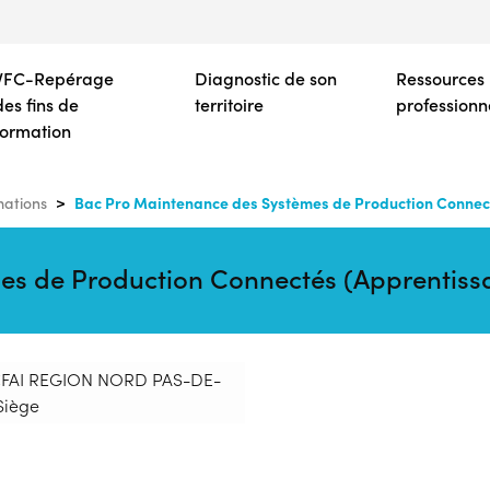
Aller
au
contenu
VFC-Repérage
Diagnostic de son
Ressources
principal
des fins de
territoire
professionn
formation
Bac Pro Maintenance des Systèmes de Production Connec
mations
es de Production Connectés (Apprentiss
 CFAI REGION NORD PAS-DE-
Siège