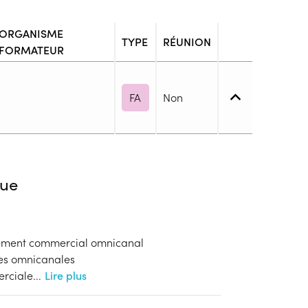
ORGANISME
TYPE
RÉUNION
FORMATEUR
FA
Non
5. (BTS, DUT, DEUST, ...)
ue
blic
pement commercial omnicanal
s
les omnicanales
rciale
...
Lire plus
ion