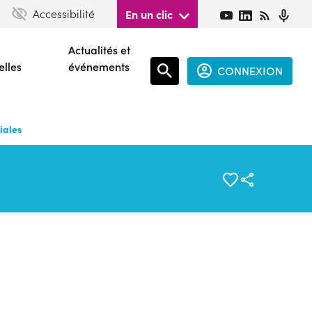
Accessibilité
En un clic
Actualités et
elles
événements
CONNEXION
Espace
connecté
iales
guest