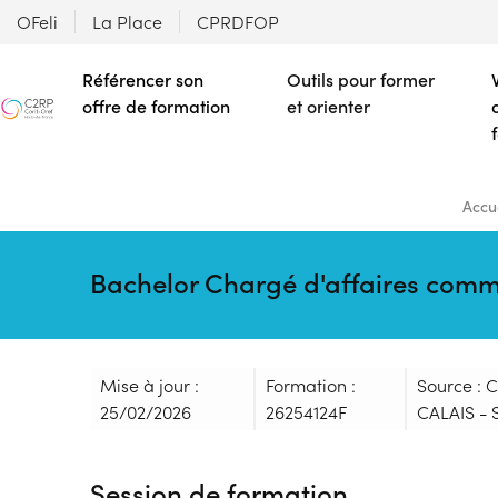
OFeli
La Place
CPRDFOP
Référencer son
Outils pour former
offre de formation
et orienter
Accu
Bachelor Chargé d'affaires comm
Mise à jour :
Formation :
Source :
25/02/2026
26254124F
CALAIS - 
Session de formation