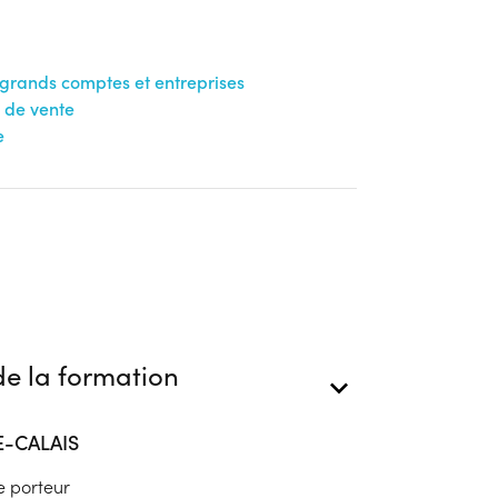
grands comptes et entreprises
 de vente
e
e la formation
E-CALAIS
e porteur