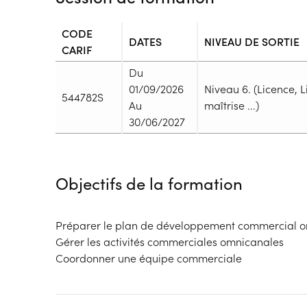
CODE
DATES
NIVEAU DE SORTIE
CARIF
Du
01/09/2026
Niveau 6. (Licence, 
544782S
Au
maîtrise ...)
30/06/2027
Durée
Durée totale de la formation :
1607h
Objectifs de la formation
Durée en centre :
521h
Durée en entreprise :
1086h
Modalités de formation
Préparer le plan de développement commercial 
Rythme :
Gérer les activités commerciales omnicanales
Temps partiel
Coordonner une équipe commerciale
Type de parcours :
Parcours collectif
Dispositif