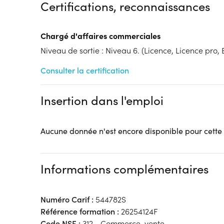
Certifications, reconnaissances
Formation par voie de l'Apprentissage
Tarif :
N.C.
Chargé d'affaires commerciales
Modalités d'enseignement :
Formation entièrement
Cycle de l'alternance
Niveau de sortie : Niveau 6. (Licence, Licence pro, B
Année 1 : Contrat d’apprentissage
Consulter la certification
Lieu de formation
4 bis Rue des Châteaux
Insertion dans l'emploi
Z.I. de la Pilaterie
59700 Marcq-en-Barœul
Accueil sur le lieu de formation
Aucune donnée n'est encore disponible pour cette
Accès handicap :
Oui
Hébergement :
Pas d'hébergement
Restauration :
Sur place
Informations complémentaires
Transport :
A proximité
Numéro Carif :
544782S
Référence formation :
26254124F
Code NSF :
312 - Commerce, vente