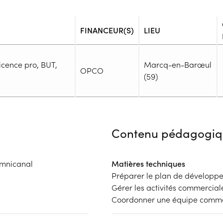
FINANCEUR(S)
LIEU
Licence pro, BUT,
Marcq-en-Barœul
OPCO
(59)
Admission
Niveau d'entrée requis :
Niveau 
Contenu pédagogiq
Prérequis :
-
Public :
omnicanal
Matières techniques
En recherche d'emploi, Tout pu
Préparer le plan de dévelop
Réunions d'information
Gérer les activités commercia
Aucune information
Coordonner une équipe comme
Complément d'informat
Financeur
Aucune information