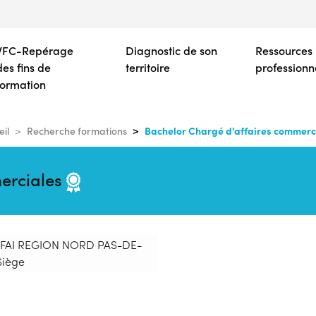
Aller
au
contenu
VFC-Repérage
Diagnostic de son
Ressources
principal
des fins de
territoire
professionn
formation
Bachelor Chargé d'affaires commerc
eil
Recherche formations
erciales
 CFAI REGION NORD PAS-DE-
Siège