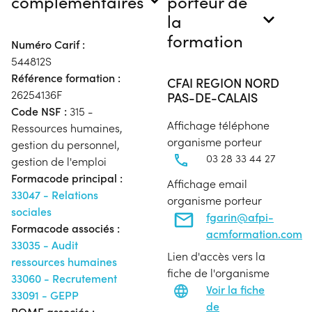
complémentaires
porteur de
la
formation
Numéro Carif :
544812S
Référence formation :
CFAI REGION NORD
26254136F
PAS-DE-CALAIS
Code NSF :
315 -
Affichage téléphone
Ressources humaines,
organisme porteur
gestion du personnel,
03 28 33 44 27
gestion de l'emploi
Formacode principal :
Affichage email
33047 - Relations
organisme porteur
sociales
fgarin@afpi-
Formacode associés :
acmformation.com
33035 - Audit
Lien d'accès vers la
ressources humaines
fiche de l'organisme
33060 - Recrutement
Voir la fiche
33091 - GEPP
de
ROME associés :