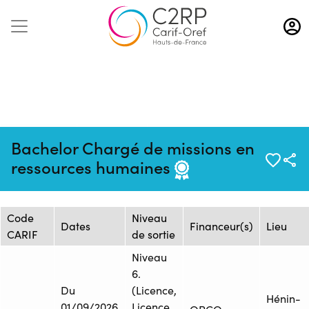
Aller
au
contenu
principal
Mise à jour :
Formation :
Source : CFAI REGION NORD
Bachelor Chargé de missions en
26/02/2026
26254136F
PAS-DE-CALAIS - Siège
ressources humaines
Session de formation
Code
Niveau
Dates
Financeur(s)
Lieu
CARIF
de sortie
Niveau
6.
Du
(Licence,
Hénin-
01/09/2026
Licence