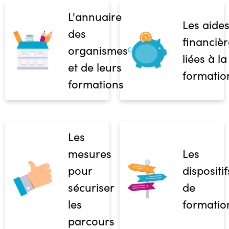
L'annuaire
Les aide
des
financièr
organismes
liées à la
et de leurs
formatio
formations
Les
mesures
Les
pour
dispositif
sécuriser
de
les
formatio
parcours