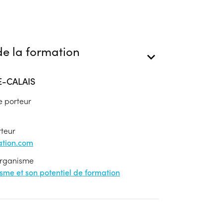
e la formation
E-CALAIS
e porteur
rteur
tion.com
'organisme
nisme et son potentiel de formation