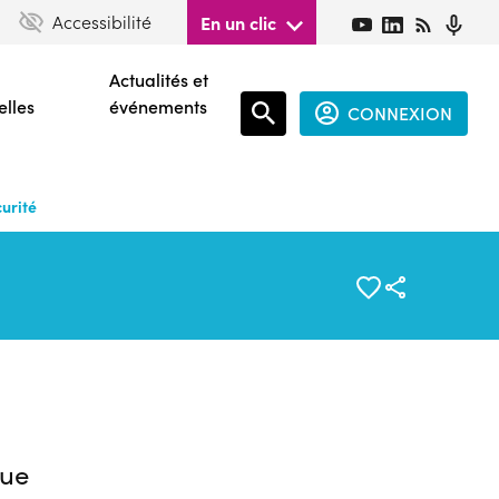
Accessibilité
En un clic
Actualités et
elles
événements
CONNEXION
Espace
connecté
urité
guest
ue