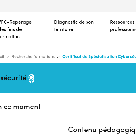
Aller
au
contenu
VFC-Repérage
Diagnostic de son
Ressources
principal
des fins de
territoire
professionn
formation
Certificat de Spécialisation Cyberséc
il
Recherche formations
rsécurité
n ce moment
Contenu pédagogiq