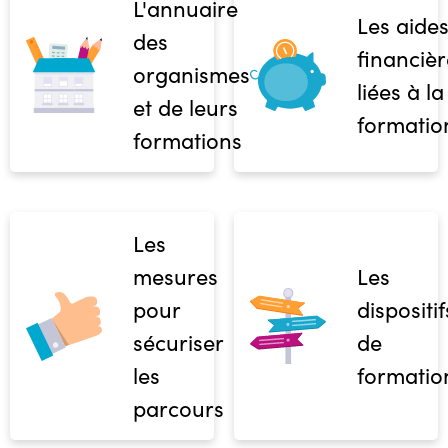
L'annuaire
Les aide
des
financièr
organismes
liées à la
et de leurs
formatio
formations
Les
mesures
Les
pour
dispositif
sécuriser
de
les
formatio
parcours