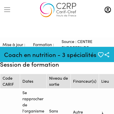
Aller
au
contenu
principal
Source : CENTRE
Mise à jour :
Formation :
EUROPEEN DE
02/04/2026
26260833F
Coach en nutrition - 3 spécialités
FORMATION
Session de formation
Code
Niveau de
Dates
Financeur(s)
Lieu
CARIF
sortie
Se
rapprocher
de
l'organisme
Sans
Autre
À