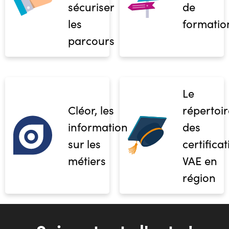
sécuriser
de
les
formatio
parcours
Le
Cléor, les
répertoir
informations
des
sur les
certifica
métiers
VAE en
région