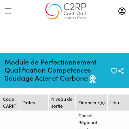
Aller
au
contenu
principal
Module de Perfectionnement
Mise à jour :
Formation :
Source : FRESC - Site Beau
Qualification Compétences
17/06/2026
26266546F
Chêne AREP/UFA
Soudage Acier et Carbone
Session de formation
Code
Niveau de
Dates
Financeur(s)
Lieu
CARIF
sortie
Conseil
Régional