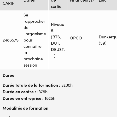
CARIF
sortie
Se
rapprocher
Niveau
de
5.
l'organisme
(BTS,
Dunkerq
OPCO
248657S
pour
DUT,
(59)
connaitre
DEUST,
la
...)
prochaine
session
Durée
Durée totale de la formation :
3200h
Durée en centre :
1375h
Durée en entreprise :
1825h
Modalités de formation