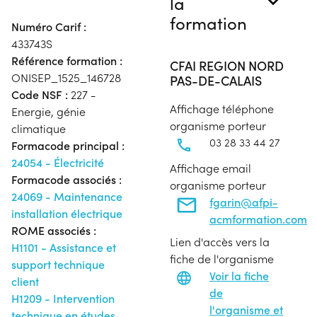
la
formation
Numéro Carif :
433743S
Référence formation :
CFAI REGION NORD
ONISEP_1525_146728
PAS-DE-CALAIS
Code NSF :
227 -
Affichage téléphone
Energie, génie
organisme porteur
climatique
03 28 33 44 27
Formacode principal :
24054 - Électricité
Affichage email
Formacode associés :
organisme porteur
24069 - Maintenance
fgarin@afpi-
installation électrique
acmformation.com
ROME associés :
Lien d'accès vers la
H1101 - Assistance et
fiche de l'organisme
support technique
Voir la fiche
client
de
H1209 - Intervention
l'organisme et
technique en études