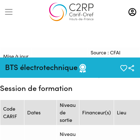
Aller
au
contenu
principal
Source : CFAI
Mise à jour
Formation :
REGION NORD
:
BTS électrotechnique
ONISEP_1525_146728
PAS-DE-CALAIS -
02/10/2025
Siège
Session de formation
Niveau
Code
Dates
de
Financeur(s)
Lieu
CARIF
sortie
Niveau