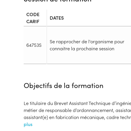
CODE
DATES
CARIF
Se rapprocher de l'organisme pour
64753S
connaitre la prochaine session
Durée
Durée totale de la formation :
3200h
Objectifs de la formation
Durée en centre :
1375h
Durée en entreprise :
1825h
Modalités de formation
Le titulaire du Brevet Assistant Technique d’ingéni
Rythme :
métier de responsable d’ordonnancement, assistan
Cours de jour
assistant(e) en fabrication mécanique, cadre tech
Type de parcours :
Parcours collectif
plus