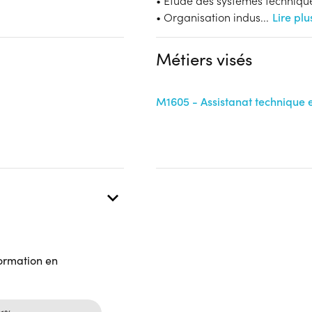
• Etude des systèmes techniqu
Financeur
Complément d'informat
• Organisation indus
...
Lire plu
OPCO
Aucune information
Métiers visés
 présentielle
M1605 - Assistanat technique e
formation en