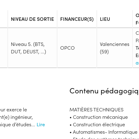
O
NIVEAU DE SORTIE
FINANCEUR(S)
LIEU
F
C
P
Niveau 5. (BTS,
Valenciennes
OPCO
T
DUT, DEUST, ...)
(59)
E
a
Admission
Niveau d'entrée requis :
Niveau 
Contenu pédagogiq
Prérequis :
-
Public :
eur exerce le
MATIÈRES TECHNIQUES
En recherche d'emploi, Tout pu
t(e) ingénieur,
• Construction mécanique
Réunions d'information
nique d’études
...
Lire
• Construction électrique
Dossier :
• Automatismes- Informatique i
- Contactez l'organisme pour c