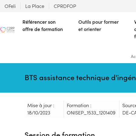
OFeli
La Place
CPRDFOP
Référencer son
Outils pour former
offre de formation
et orienter
Ac
BTS assistance technique d'ingé
Mise à jour :
Formation :
Sourc
18/10/2023
ONISEP_1533_1201409
DE-CA
Session de formation