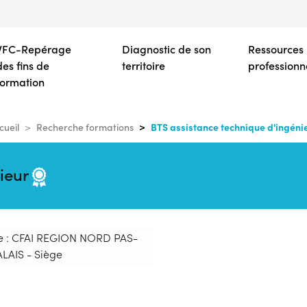
Aller
au
contenu
VFC-Repérage
Diagnostic de son
Ressources
principal
des fins de
territoire
professionn
formation
BTS assistance technique d'ingéni
cueil
Recherche formations
nieur
e : CFAI REGION NORD PAS-
LAIS - Siège