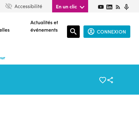
Accessibilité
En un clic
Actualités et
elles
événements
CONNEXION
Espace
connecté
eur
guest