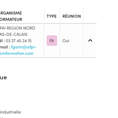
RGANISME
TYPE
RÉUNION
ORMATEUR
FAI REGION NORD
AS-DE-CALAIS
él :
03 27 45 24 15
FA
Oui
mail :
fgarin@afpi-
cmformation.com
4. (BP, BT, Bac pro ou techno, ...)
ue
blic
s
ndustrielle
onnaitre les modalités de dépôts de dossier