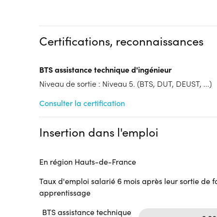
Dispositif
Formation par voie de l'Apprentissage
Tarif :
N.C.
Certifications, reconnaissances
Modalités d'enseignement :
Formation entièrement
Cycle de l'alternance
BTS assistance technique d'ingénieur
Année 1 : Contrat d’apprentissage
Niveau de sortie : Niveau 5. (BTS, DUT, DEUST, ...)
Année 2 : Contrat d’apprentissage
Lieu de formation
Consulter la certification
89 Rue Peclet
Centre AFPI de Valenciennes
Insertion dans l'emploi
59312 Valenciennes
Accueil sur le lieu de formation
Accès handicap :
Pas d'accès handicap
En région Hauts-de-France
Hébergement :
Pas d'hébergement
Taux d'emploi salarié 6 mois après leur sortie de 
Restauration :
Pas de restauration
apprentissage
Transport :
Pas de transport
BTS assistance technique