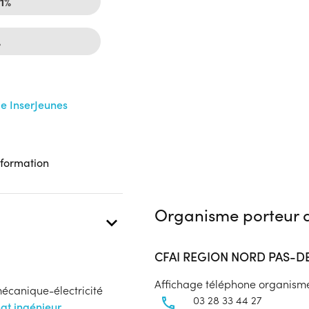
1%
%
me InserJeunes
 formation
Organisme porteur d
CFAI REGION NORD PAS-D
Affichage téléphone organism
mécanique-électricité
03 28 33 44 27
nat ingénieur