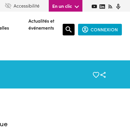
Accessibilité
En un clic
Actualités et
elles
événements
CONNEXION
Espace
connecté
guest
ue