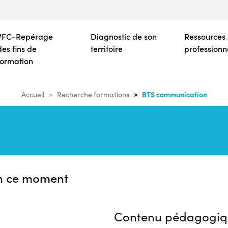
Aller
au
contenu
VFC-Repérage
Diagnostic de son
Ressources
principal
des fins de
territoire
professionn
formation
BTS communication
Accueil
Recherche formations
n ce moment
Contenu pédagogiq