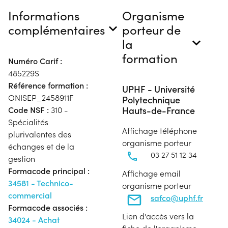
Informations
Organisme
complémentaires
porteur de
la
formation
Numéro Carif :
485229S
Référence formation :
UPHF - Université
ONISEP_2458911F
Polytechnique
Hauts-de-France
Code NSF :
310 -
Spécialités
Affichage téléphone
plurivalentes des
organisme porteur
échanges et de la
03 27 51 12 34
gestion
Formacode principal :
Affichage email
34581 - Technico-
organisme porteur
commercial
safco@uphf.fr
Formacode associés :
Lien d'accès vers la
34024 - Achat