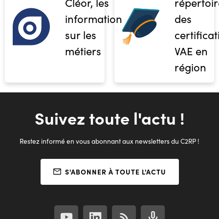
Cléor, les
répertoir
informations
des
sur les
certifica
métiers
VAE en
région
Suivez toute l'actu !
Restez informé en vous abonnant aux newsletters du C2RP !
S'ABONNER À TOUTE L'ACTU