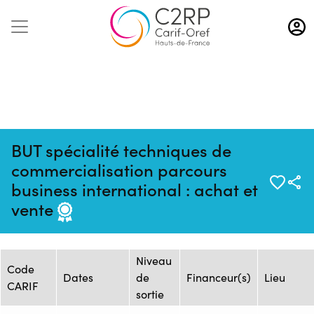
Aller
au
contenu
principal
BUT spécialité techniques de
commercialisation parcours
Mise à jour :
Formation :
Source : Flux
business international : achat et
08/08/2026
ONISEP_2458911F
ONISEP
vente
Session de formation
Niveau
Code
Dates
de
Financeur(s)
Lieu
CARIF
sortie