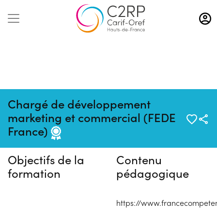
Aller
au
contenu
principal
Chargé de développement
Pas de session programmée en
marketing et commercial (FEDE
ce moment
France)
Objectifs de la
Contenu
formation
pédagogique
https://www.francecompeten