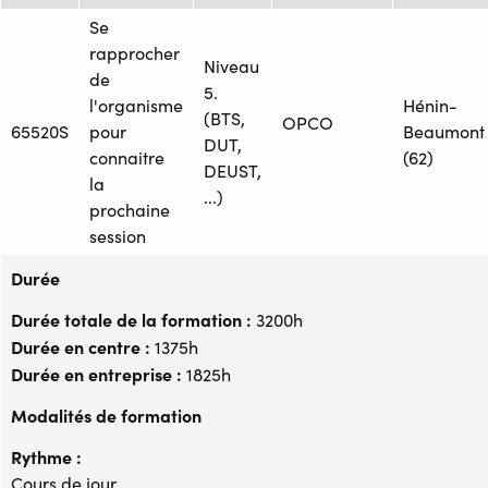
Se
rapprocher
Niveau
de
5.
l'organisme
Hénin-
(BTS,
OPCO
65520S
pour
Beaumont
DUT,
connaitre
(62)
DEUST,
la
...)
prochaine
session
Durée
Durée totale de la formation :
3200h
Durée en centre :
1375h
Durée en entreprise :
1825h
Modalités de formation
Rythme :
Cours de jour