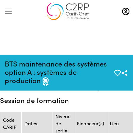
Aller
au
contenu
principal
BTS maintenance des systèmes
Source : CFAI
Mise à jour
option A : systèmes de
Formation :
REGION NORD
:
production
ONISEP_30338_1034332
PAS-DE-CALAIS -
24/10/2023
Siège
Session de formation
Niveau
Code
Dates
de
Financeur(s)
Lieu
CARIF
sortie