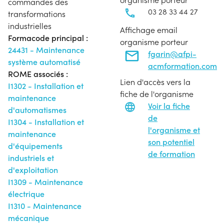
commandes des
03 28 33 44 27
transformations
industrielles
Affichage email
Formacode principal :
organisme porteur
24431 - Maintenance
fgarin@afpi-
système automatisé
acmformation.com
ROME associés :
Lien d'accès vers la
I1302 - Installation et
fiche de l'organisme
maintenance
Voir la fiche
d'automatismes
de
I1304 - Installation et
l'organisme et
maintenance
son potentiel
d'équipements
de formation
industriels et
d'exploitation
I1309 - Maintenance
électrique
I1310 - Maintenance
mécanique