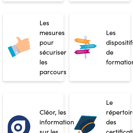
Les
mesures
Les
pour
dispositif
sécuriser
de
les
formatio
parcours
Le
Cléor, les
répertoir
informations
des
sur les
certifica