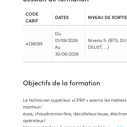
CODE
DATES
NIVEAU DE SORTI
CARIF
Du
01/09/2026
Niveau 5. (BTS, DU
433809S
Au
DEUST, ...)
30/06/2028
Durée
Durée totale de la formation :
3214h
Objectifs de la formation
Durée en centre :
1375h
Durée en entreprise :
1839h
Modalités de formation
Le technicien supérieur «CPRP » exerce les métiers
Rythme :
monteur/
Temps plein
euse, chaudronnier/ère, décolleteur/euse, électro
Type de parcours :
Parcours collectif
opérateur/