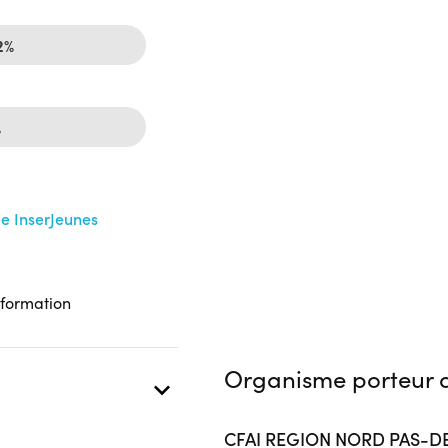
2%
%
me InserJeunes
 formation
Organisme porteur d
CFAI REGION NORD PAS-D