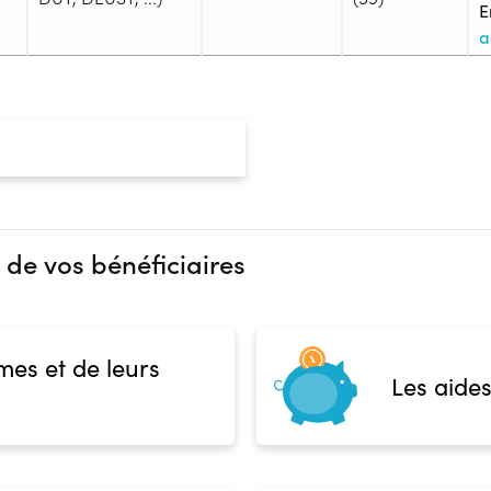
E
a
Admission
Niveau d'entrée requis :
Niveau 
Prérequis :
-
Public :
, Apprenti
Réunions d'information
 de vos bénéficiaires
0 :
Complément d'informat
Financeur
Aucune information
OPCO
mes et de leurs
Les aides
 présentielle