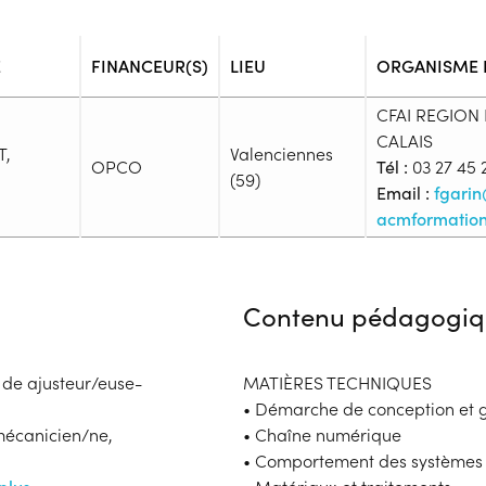
E
FINANCEUR(S)
LIEU
ORGANISME
CFAI REGION
CALAIS
T,
Valenciennes
OPCO
Tél :
03 27 45 
(59)
Email :
fgari
acmformatio
Admission
Niveau d'entrée requis :
Niveau 
Contenu pédagogiq
Prérequis :
-
Public :
 de ajusteur/euse-
MATIÈRES TECHNIQUES
En recherche d'emploi, Tout pu
• Démarche de conception et g
Réunions d'information
mécanicien/ne,
• Chaîne numérique
Aucune information
• Comportement des systèmes
Complément d'informat