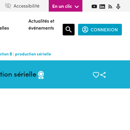
Accessibilité
En un clic
Actualités et
elles
événements
CONNEXION
Espace
connecté
ion B : production sérielle
guest
ion sérielle