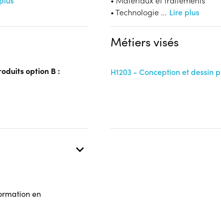
 plus
• Matériaux et traitements
Financeur
Aucune information
• Technologie
...
Lire plus
OPCO
Métiers visés
 présentielle
oduits option B :
H1203 - Conception et dessin 
formation en