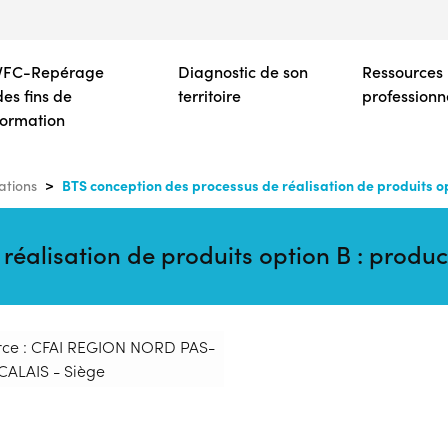
Aller
au
contenu
VFC-Repérage
Diagnostic de son
Ressources
principal
des fins de
territoire
professionn
formation
BTS conception des processus de réalisation de produits opt
ations
éalisation de produits option B : product
rce : CFAI REGION NORD PAS-
CALAIS - Siège