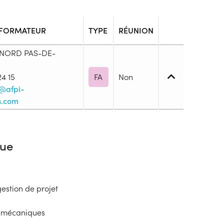
 FORMATEUR
TYPE
RÉUNION
 NORD PAS-DE-
24 15
FA
Non
n@afpi-
n.com
4. (BP, BT, Bac pro ou techno, ...)
ue
blic
estion de projet
s
 mécaniques
ion