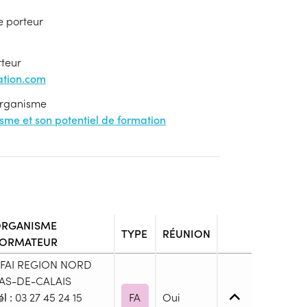
e porteur
rteur
tion.com
'organisme
nisme et son potentiel de formation
RGANISME
TYPE
RÉUNION
ORMATEUR
FAI REGION NORD
AS-DE-CALAIS
él :
03 27 45 24 15
FA
Oui