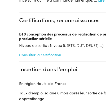
trice sur machine à commande numérique,
...
Lire
Dispositif
Formation par voie de l'Apprentissage
Tarif :
N.C.
Certifications, reconnaissances
Modalités d'enseignement :
Formation entièrement
Cycle de l'alternance
BTS conception des processus de réalisation de pr
Année 1 : Contrat d’apprentissage
production sérielle
Année 2 : Contrat d’apprentissage
Niveau de sortie : Niveau 5. (BTS, DUT, DEUST, ...)
Lieu de formation
89 Rue Péclet
Consulter la certification
Centre AFPI de Valenciennes
Centre AFPI
Insertion dans l'emploi
59300 Valenciennes
Accueil sur le lieu de formation
Accès handicap :
En région Hauts-de-France
Oui
Hébergement :
Pas d'hébergement
Taux d'emploi salarié 6 mois après leur sortie de 
Restauration :
Sur place
apprentissage
Transport :
Pas de transport