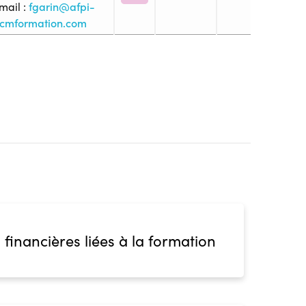
mail :
fgarin@afpi-
cmformation.com
4. (BP, BT, Bac pro ou techno, ...)
s
ion
 financières liées à la formation