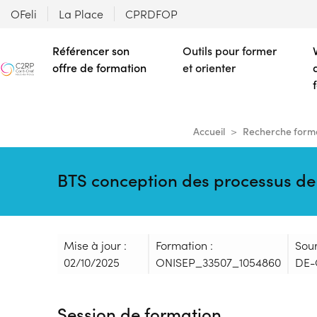
OFeli
La Place
CPRDFOP
Référencer son
Outils pour former
offre de formation
et orienter
Accueil
Recherche form
BTS conception des processus de r
Mise à jour :
Formation :
Sou
02/10/2025
ONISEP_33507_1054860
DE-
Session de formation