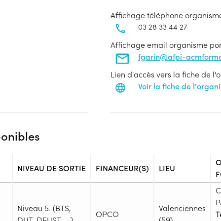
Affichage téléphone organism
03 28 33 44 27
Affichage email organisme po
fgarin@afpi-acmforma
Lien d'accès vers la fiche de l
Voir la fiche de l'orga
ponibles
O
NIVEAU DE SORTIE
FINANCEUR(S)
LIEU
F
C
P
Niveau 5. (BTS,
Valenciennes
OPCO
T
DUT, DEUST, ...)
(59)