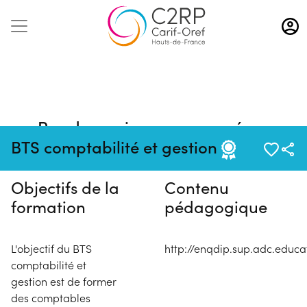
Aller
au
contenu
principal
Pas de session programmée en
ce moment
BTS comptabilité et gestion
Objectifs de la
Contenu
formation
pédagogique
L'objectif du BTS
http://enqdip.sup.adc.educa
comptabilité et
gestion est de former
des comptables