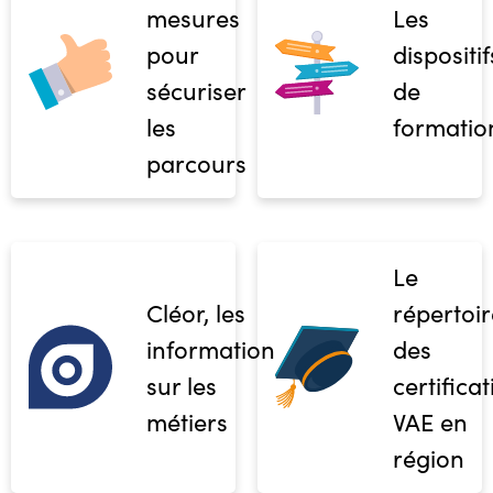
mesures
Les
pour
dispositif
sécuriser
de
les
formatio
parcours
Le
Cléor, les
répertoir
informations
des
sur les
certifica
métiers
VAE en
région