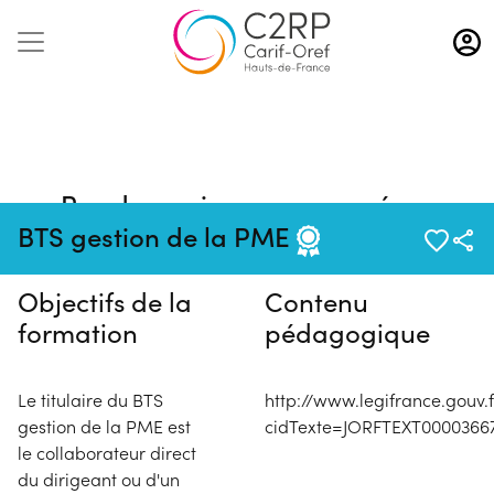
Aller
au
contenu
principal
Pas de session programmée en
ce moment
BTS gestion de la PME
Objectifs de la
Contenu
formation
pédagogique
Le titulaire du BTS
http://www.legifrance.gouv.f
gestion de la PME est
cidTexte=JORFTEXT00003667
le collaborateur direct
du dirigeant ou d'un