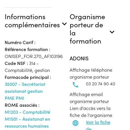
Informations
Organisme
complémentaires
porteur de
la
formation
Numéro Carif :
Référence formation :
ONISEP_FOR.270_AF.103196
ADONIS
Code NSF :
314 -
Affichage téléphone
Comptabilité, gestion
organisme porteur
Formacode principal :
03 20 74 90 40
35007 - Secrétariat
assistanat gestion
Affichage email
PME PMI
organisme porteur
ROME associés :
Lien d'accès vers la
M1203 - Comptabilité
fiche de l'organisme
M1501 - Assistanat en
Voir la fiche
ressources humaines
de