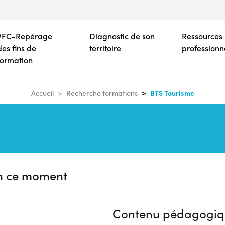
Aller
au
contenu
VFC-Repérage
Diagnostic de son
Ressources
principal
des fins de
territoire
professionn
formation
BTS Tourisme
Accueil
Recherche formations
n ce moment
Contenu pédagogiq