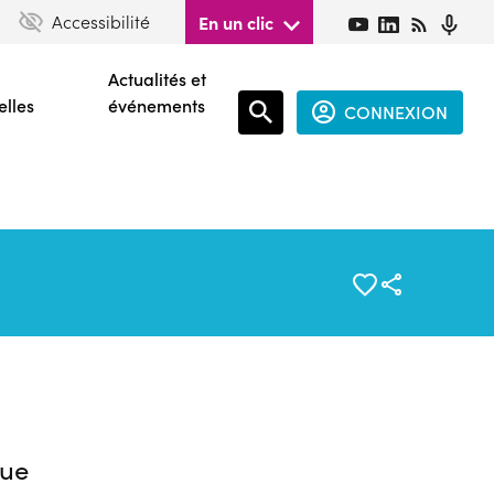
Accessibilité
En un clic
Actualités et
elles
événements
CONNEXION
Espace
connecté
guest
ue