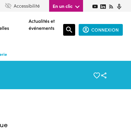
Accessibilité
En un clic
Actualités et
elles
événements
CONNEXION
Espace
connecté
erie
guest
ue