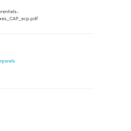
rentiels-
exes_CAP_ecp.pdf
orporels