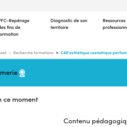
Aller
au
contenu
VFC-Repérage
Diagnostic de son
Ressources
principal
des fins de
territoire
professionn
formation
CAP esthétique cosmétique parfum
ueil
Recherche formations
umerie
n ce moment
Contenu pédagogiq