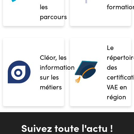
les
formatio
parcours
Le
Cléor, les
répertoir
informations
des
sur les
certifica
métiers
VAE en
région
Suivez toute l'actu !