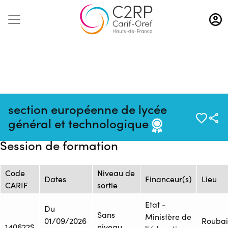
Aller
au
contenu
principal
Source :
Mise à jour :
Formation :
section européenne de lycée
Flux
06/08/2026
ONISEP_TYPDISP.17_AD.16538
général et technologique
ONISEP
Session de formation
Code
Niveau de
Dates
Financeur(s)
Lieu
CARIF
sortie
Etat -
Du
Sans
Ministère de
01/09/2026
Roubai
140622S
niveau