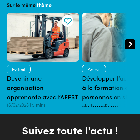
Sur le même
thème
Portrait
Portrait
Devenir une
Développer l’accessi
organisation
à la formation aux
apprenante avec l’AFEST
personnes en situat
16/02/2026 | 5 mins
de handicap
16/02/2026 | 5 mins
Suivez toute l'actu !