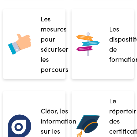
Les
mesures
Les
pour
dispositif
sécuriser
de
les
formatio
parcours
Le
Cléor, les
répertoir
informations
des
sur les
certifica