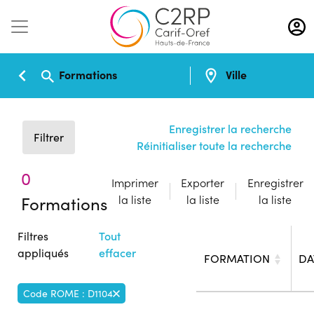
Aller
au
contenu
principal
Formations
Ville
Enregistrer la recherche
Filtrer
Réinitialiser toute la recherche
0
Imprimer
Exporter
Enregistrer
Formations
la liste
la liste
la liste
Filtres
Tout
appliqués
effacer
FORMATION
DA
Code ROME : D1104