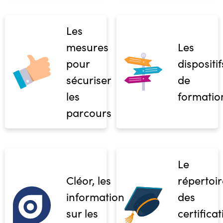
Les
mesures
Les
pour
dispositif
sécuriser
de
les
formatio
parcours
Le
Cléor, les
répertoir
informations
des
sur les
certifica