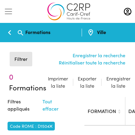
Aller
au
contenu
principal
Formations
Ville
Enregistrer la recherche
Filtrer
Réinitialiser toute la recherche
0
Imprimer
Exporter
Enregistrer
Formations
la liste
la liste
la liste
Filtres
Tout
appliqués
effacer
FORMATION
DA
Code ROME : D1504