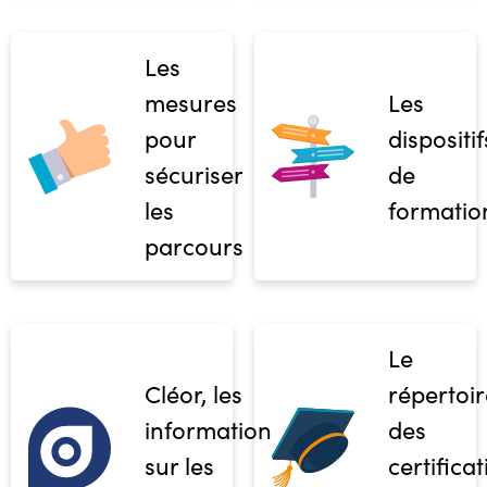
Les
mesures
Les
pour
dispositif
sécuriser
de
les
formatio
parcours
Le
Cléor, les
répertoir
informations
des
sur les
certifica