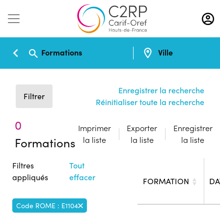
Aller
au
contenu
principal
Formations
Ville
Enregistrer la recherche
Filtrer
Réinitialiser toute la recherche
0
Imprimer
Exporter
Enregistrer
Formations
la liste
la liste
la liste
Filtres
Tout
appliqués
effacer
FORMATION
DA
Code ROME : E1104