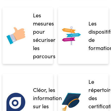
Les
mesures
Les
pour
dispositif
sécuriser
de
les
formatio
parcours
Le
Cléor, les
répertoir
informations
des
sur les
certifica