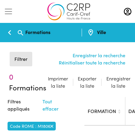
Aller
au
contenu
principal
Formations
Ville
Enregistrer la recherche
Filtrer
Réinitialiser toute la recherche
0
Imprimer
Exporter
Enregistrer
Formations
la liste
la liste
la liste
Filtres
Tout
appliqués
effacer
FORMATION
DA
Code ROME : M1806