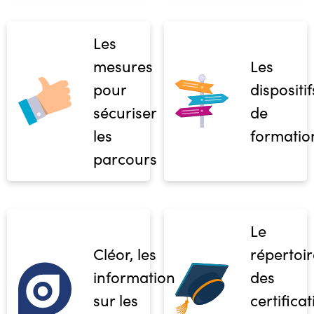
Les
mesures
Les
pour
dispositif
sécuriser
de
les
formatio
parcours
Le
Cléor, les
répertoir
informations
des
sur les
certifica