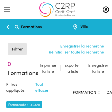
Aller
au
contenu
principal
Formations
Ville
Enregistrer la recherche
Filtrer
Réinitialiser toute la recherche
0
Imprimer
Exporter
Enregistrer
Formations
la liste
la liste
la liste
Filtres
Tout
appliqués
effacer
FORMATION
DA
Formacode : 14232