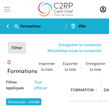
Aller
au
contenu
principal
Formations
Ville
Enregistrer la recherche
Filtrer
Réinitialiser toute la recherche
0
Imprimer
Exporter
Enregistrer
Formations
la liste
la liste
la liste
Filtres
Tout
appliqués
effacer
FORMATION
DA
Formacode : 21528