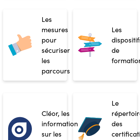
Les
mesures
Les
pour
dispositif
sécuriser
de
les
formatio
parcours
Le
Cléor, les
répertoir
informations
des
sur les
certifica