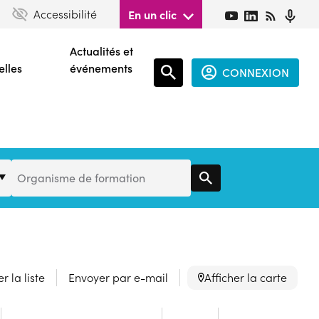
Accessibilité
En un clic
Actualités et
elles
événements
CONNEXION
Espace
connecté
guest
Organisme
Organisme de formation
de
Formation
r la liste
Envoyer par e-mail
Afficher la carte