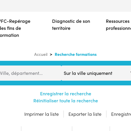
Aller
au
contenu
VFC-Repérage
Diagnostic de son
Ressources
principal
des fins de
territoire
professionn
formation
Recherche formations
Accueil
Distance
Ville, département...
Enregistrer la recherche
Réinitialiser toute la recherche
Imprimer la liste
Exporter la liste
Enregistre