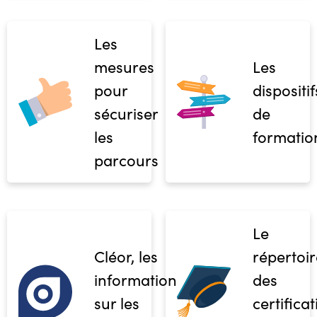
Les
mesures
Les
pour
dispositif
sécuriser
de
les
formatio
parcours
Le
Cléor, les
répertoir
informations
des
sur les
certifica