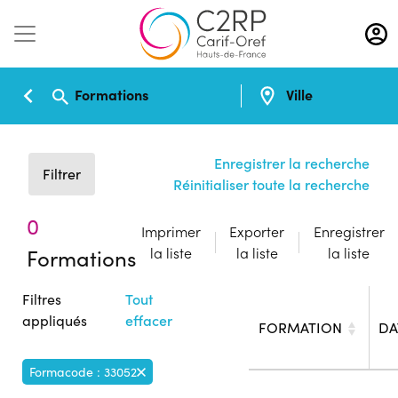
Aller
au
contenu
principal
Formations
Ville
Enregistrer la recherche
Filtrer
Réinitialiser toute la recherche
0
Imprimer
Exporter
Enregistrer
Formations
la liste
la liste
la liste
Filtres
Tout
appliqués
effacer
FORMATION
DA
Formacode : 33052