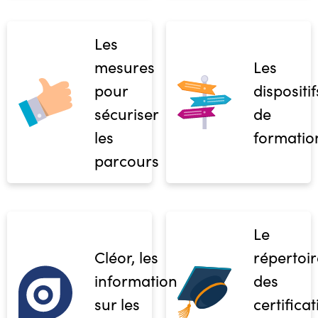
Les
mesures
Les
pour
dispositif
sécuriser
de
les
formatio
parcours
Le
Cléor, les
répertoir
informations
des
sur les
certifica