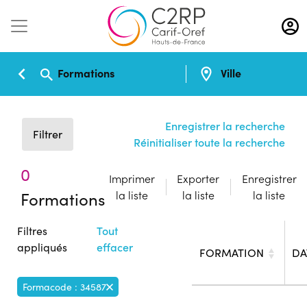
Aller
au
contenu
principal
Formations
Ville
Enregistrer la recherche
Filtrer
Réinitialiser toute la recherche
0
Imprimer
Exporter
Enregistrer
Formations
la liste
la liste
la liste
Filtres
Tout
appliqués
effacer
FORMATION
DA
Formacode : 34587