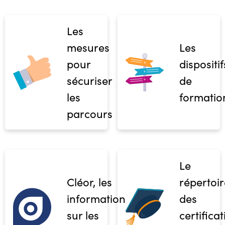
Les
mesures
Les
pour
dispositif
sécuriser
de
les
formatio
parcours
Le
Cléor, les
répertoir
informations
des
sur les
certifica