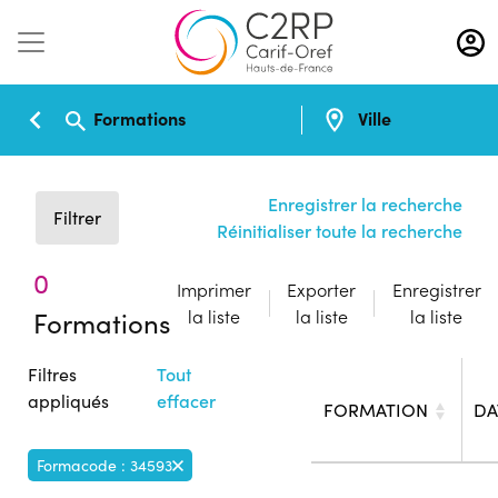
Aller
au
contenu
principal
Formations
Ville
Enregistrer la recherche
Filtrer
Réinitialiser toute la recherche
0
Imprimer
Exporter
Enregistrer
Formations
la liste
la liste
la liste
Filtres
Tout
appliqués
effacer
FORMATION
DA
Formacode : 34593