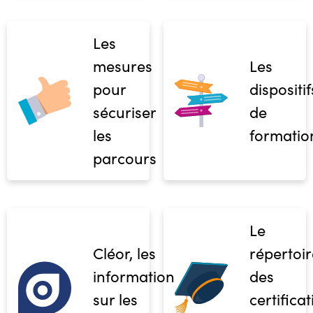
Les
mesures
Les
pour
dispositif
sécuriser
de
les
formatio
parcours
Le
Cléor, les
répertoir
informations
des
sur les
certifica