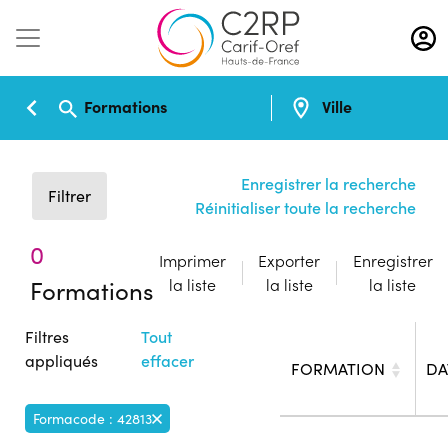
Aller
au
contenu
principal
Formations
Ville
Enregistrer la recherche
Filtrer
Réinitialiser toute la recherche
0
Imprimer
Exporter
Enregistrer
Formations
la liste
la liste
la liste
Filtres
Tout
appliqués
effacer
FORMATION
DA
Formacode : 42813