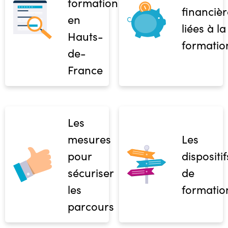
formation
financièr
en
liées à la
Hauts-
formatio
de-
France
Les
mesures
Les
pour
dispositif
sécuriser
de
les
formatio
parcours