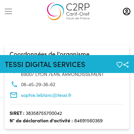
Aller
au
contenu
principal
Coordonnées de l'organisme
TESSI DIGITAL SERVICES
45 Rue ST JEAN DE DIEU
69007 LYON 7ÈME ARRONDISSEMENT
06-45-29-36-62
sophie.leblanc@tessi.fr
SIRET :
38358755700042
N° de déclaration d'activité :
84691560369