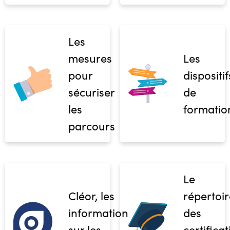
Les
mesures
Les
pour
dispositif
sécuriser
de
les
formatio
parcours
Le
Cléor, les
répertoir
informations
des
sur les
certifica