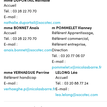
mme DUPORTAIL Nathalie
Accueil
Tél. : 03 28 22 70 70
E-mail :
nathalie.duportail@socotec.com
mme BONNET Anaïs
m POMMELET Vianney
Accueil
Référent Apprentissage,
Tél. : 03 28 22 70 70
Référent commercial,
E-mail :
Référent entreprise,
anais.bonnet@socotec.com
Direction
Tél. : 03 20 77 06 07
E-mail :
pommelet.v@nicolasbarre.fr
mme VERHAEGUE Perrine
LELONG Léa
Référent handicap
Accueil
E-mail :
Tél. : 03 20 88 77 24
verhaeghe.p@nicolasbarre.fr
E-mail :
lea.lelong@socotec.com