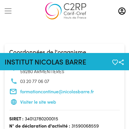
Aller
au
contenu
principal
Coordonnées de l'organisme
INSTITUT NICOLAS BARRE
145 Avenue Marc Sangnier
59280 ARMENTIÈRES
03 20 77 06 07
formationcontinue@nicolasbarre.fr
Visiter le site web
SIRET :
34012780200015
N° de déclaration d'activité :
31590068559