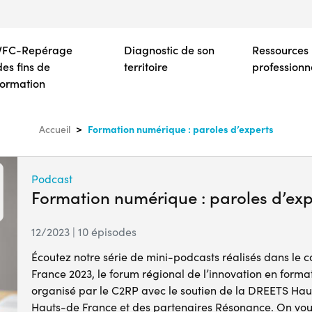
Aller
au
contenu
VFC-Repérage
Diagnostic de son
Ressources
principal
des fins de
territoire
professionn
formation
Formation numérique : paroles d’experts
Accueil
Podcast
Formation numérique : paroles d’exp
12/2023 | 10 épisodes
Écoutez notre série de mini-podcasts réalisés dans le
France 2023, le forum régional de l’innovation en format
organisé par le C2RP avec le soutien de la DREETS Hau
Hauts-de France et des partenaires Résonance. On vous