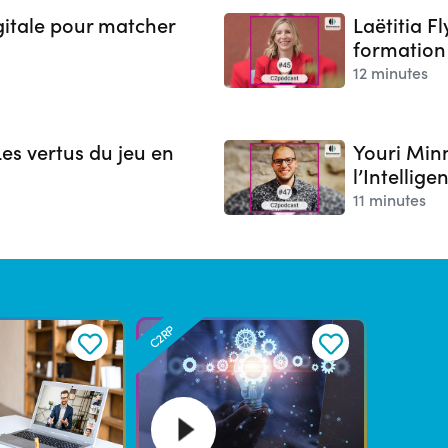
gitale pour matcher
Laëtitia F
formation
12 minutes
es vertus du jeu en
Youri Min
l’Intellige
11 minutes
C2RP