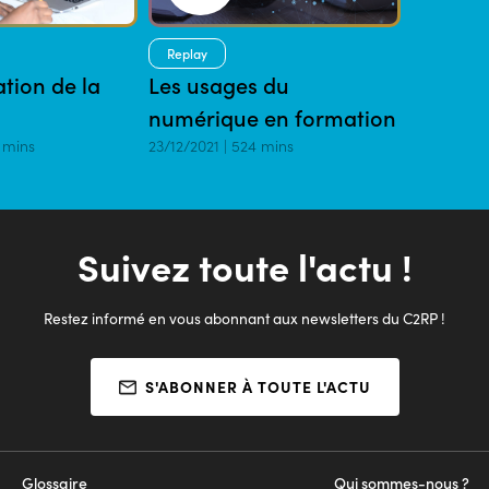
Replay
ation de la
Les usages du
numérique en formation
 mins
23/12/2021 | 524 mins
Suivez toute l'actu !
Restez informé en vous abonnant aux newsletters du C2RP !
S'ABONNER À TOUTE L'ACTU
Glossaire
Qui sommes-nous ?