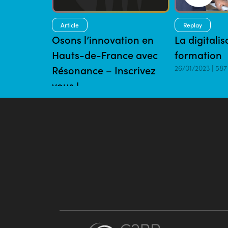
Article
Replay
Osons l’innovation en
La digitalis
Hauts-de-France avec
formation
Résonance – Inscrivez
26/01/2023 | 587
vous !
06/11/2023 | 2 mins