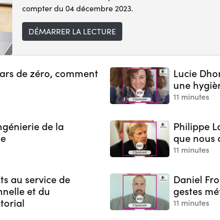
compter du 04 décembre 2023.
DÉMARRER LA LECTURE
 pars de zéro, comment
Lucie Dho
une hygièn
11 minutes
ngénierie de la
Philippe L
ce
que nous d
11 minutes
s au service de
Daniel Fro
nnelle et du
gestes mét
torial
11 minutes