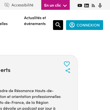
Accessibilité
En un clic
Actualités et
elles
événements
CONNEXION
Espace
connecté
guest
erts
 cadre de Résonance Hauts-de-
ion et orientation professionnelles
ts-de-France, de la Région
 dévoile un podcast par jour à