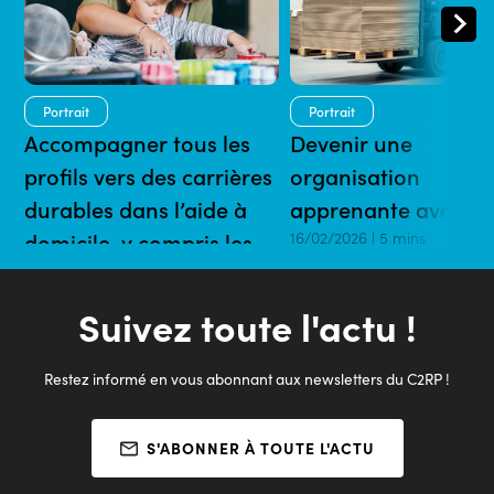
Portrait
Portrait
Accompagner tous les
Devenir une
profils vers des carrières
organisation
durables dans l’aide à
apprenante avec l’
domicile, y compris les
16/02/2026 | 5 mins
plus éloignés de l’emploi
16/02/2026 | 5 mins
Suivez toute l'actu !
Restez informé en vous abonnant aux newsletters du C2RP !
S'ABONNER À TOUTE L'ACTU