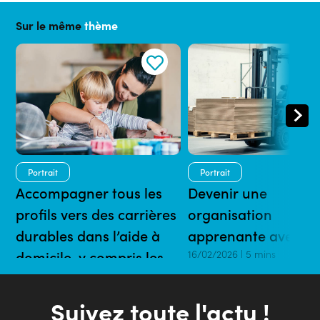
Sur le même
thème
Portrait
Portrait
Accompagner tous les
Devenir une
profils vers des carrières
organisation
durables dans l’aide à
apprenante avec l’
domicile, y compris les
16/02/2026 | 5 mins
plus éloignés de l’emploi
16/02/2026 | 5 mins
Suivez toute l'actu !