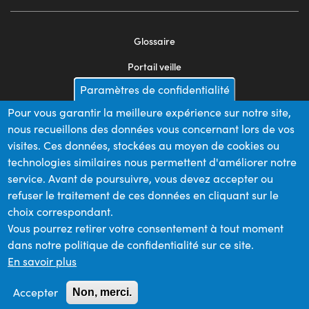
Glossaire
Footer
Portail veille
menu
Paramètres de confidentialité
Mentions légales
2
Pour vous garantir la meilleure expérience sur notre site,
Appels d'offres
nous recueillons des données vous concernant lors de vos
Plan du site
visites. Ces données, stockées au moyen de cookies ou
technologies similaires nous permettent d'améliorer notre
service. Avant de poursuivre, vous devez accepter ou
refuser le traitement de ces données en cliquant sur le
Nos financeurs
choix correspondant.
Vous pourrez retirer votre consentement à tout moment
dans notre politique de confidentialité sur ce site.
Membre du
En savoir plus
Accepter
Non, merci.