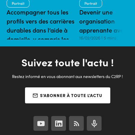
Portrait
Portrait
Accompagner tous les
Devenir une
profils vers des carrières
organisation
durables dans l’aide à
apprenante avec l’
domicile, y compris les
16/02/2026 | 5 mins
plus éloignés de l’emploi
16/02/2026 | 5 mins
Suivez toute l'actu !
Restez informé en vous abonnant aux newsletters du C2RP !
S'ABONNER À TOUTE L'ACTU