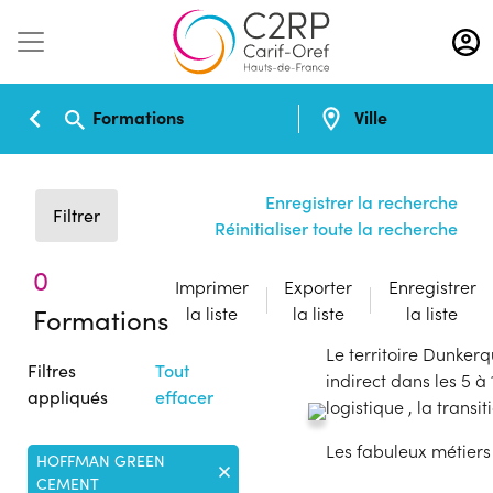
Aller
au
contenu
principal
Formations
Ville
Enregistrer la recherche
Filtrer
Réinitialiser toute la recherche
0
Imprimer
Exporter
Enregistrer
Formations
la liste
la liste
la liste
Le territoire Dunker
Filtres
Tout
indirect dans les 5 à 
appliqués
effacer
logistique , la trans
Les fabuleux métiers
HOFFMAN GREEN
CEMENT