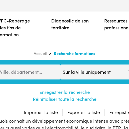
Aller
au
contenu
VFC-Repérage
Diagnostic de son
Ressources
principal
des fins de
territoire
professionn
formation
Recherche formations
Accueil
Distance
Ville, département...
Enregistrer la recherche
Réinitialiser toute la recherche
Imprimer la liste
Exporter la liste
Enregistre
quois connait un développement économique intense avec près d
urs aussi variés que l’électromobilité, le nucléaire, le BTP , la