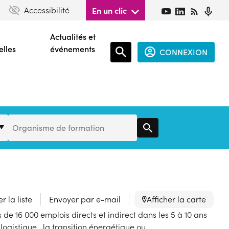
Accessibilité
En un clic
Actualités et
elles
événements
CONNEXION
Espace
connecté
guest
Organisme
Organisme de formation
de
Formation
r la liste
Envoyer par e-mail
Afficher la carte
e 16 000 emplois directs et indirect dans les 5 à 10 ans
 logistique , la transition énergétique ou