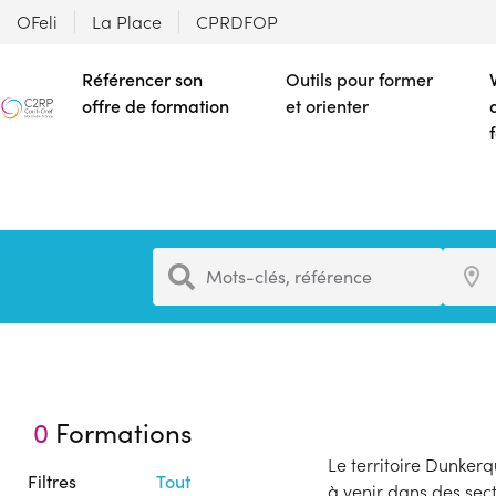
OFeli
La Place
CPRDFOP
Référencer son
Outils pour former
offre de formation
et orienter
Formation
Ville
Mots-clés, référence
0
Formations
Le territoire Dunker
Filtres
Tout
à venir dans des secte