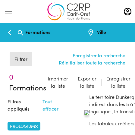
Aller
au
contenu
principal
Formations
Ville
Enregistrer la recherche
Filtrer
Réinitialiser toute la recherche
0
Imprimer
Exporter
Enregistrer
Formations
la liste
la liste
la liste
Le territoire Dunker
Filtres
Tout
indirect dans les 5 à 
appliqués
effacer
logistique , la trans
Les fabuleux métiers
PROLOGIUM