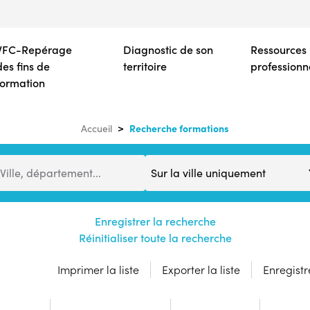
Aller
au
contenu
VFC-Repérage
Diagnostic de son
Ressources
principal
des fins de
territoire
professionn
formation
Recherche formations
Accueil
Distance
Ville, département...
Enregistrer la recherche
Réinitialiser toute la recherche
Imprimer la liste
Exporter la liste
Enregistre