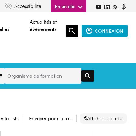
Accessibilité
En un clic
Actualités et
elles
événements
CONNEXION
Espace
connecté
guest
Organisme
Organisme de formation
de
Formation
r la liste
Envoyer par e-mail
Afficher la carte