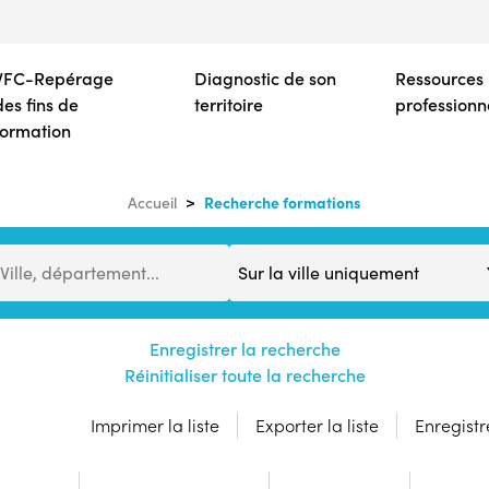
Aller
au
contenu
VFC-Repérage
Diagnostic de son
Ressources
principal
des fins de
territoire
professionn
formation
Recherche formations
Accueil
Distance
Ville, département...
Enregistrer la recherche
Réinitialiser toute la recherche
Imprimer la liste
Exporter la liste
Enregistre