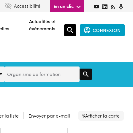
Accessibilité
En un clic
Actualités et
elles
événements
CONNEXION
Espace
connecté
guest
Organisme
Organisme de formation
de
Formation
r la liste
Envoyer par e-mail
Afficher la carte