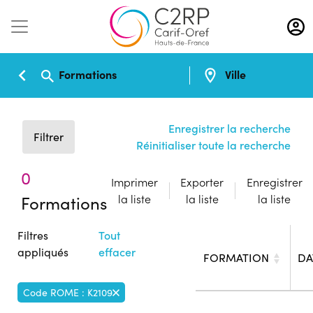
Aller
au
contenu
principal
Formations
Ville
Enregistrer la recherche
Filtrer
Réinitialiser toute la recherche
0
Imprimer
Exporter
Enregistrer
Formations
la liste
la liste
la liste
Filtres
Tout
appliqués
effacer
FORMATION
DA
Code ROME : K2109