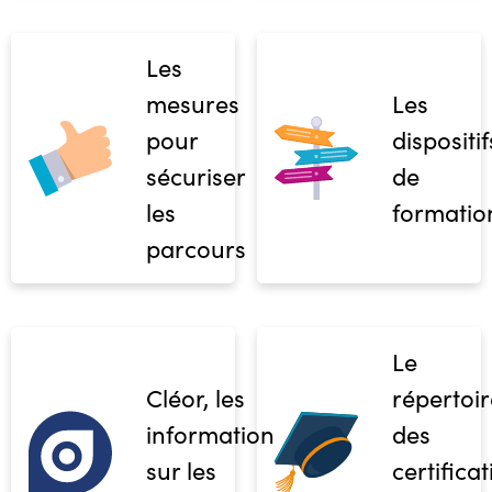
Les
mesures
Les
pour
dispositif
sécuriser
de
les
formatio
parcours
Le
Cléor, les
répertoir
informations
des
sur les
certifica