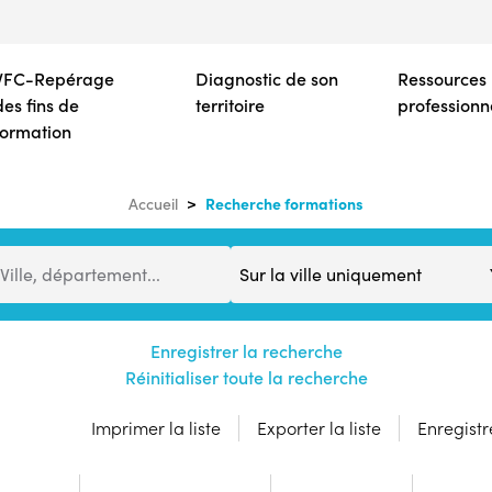
Aller
au
contenu
VFC-Repérage
Diagnostic de son
Ressources
principal
des fins de
territoire
professionn
formation
Recherche formations
Accueil
Distance
Ville, département...
Enregistrer la recherche
Réinitialiser toute la recherche
Imprimer la liste
Exporter la liste
Enregistre