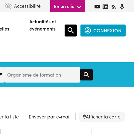
Accessibilité
En un clic
Actualités et
elles
événements
CONNEXION
Espace
connecté
guest
Organisme
Organisme de formation
de
Formation
r la liste
Envoyer par e-mail
Afficher la carte