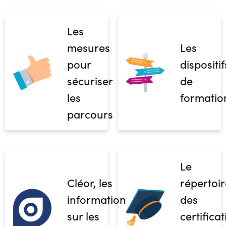
Les
mesures
Les
pour
dispositif
sécuriser
de
les
formatio
parcours
Le
Cléor, les
répertoir
informations
des
sur les
certifica