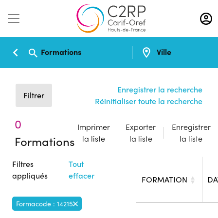
Aller
au
contenu
principal
Formations
Ville
Enregistrer la recherche
Filtrer
Réinitialiser toute la recherche
0
Imprimer
Exporter
Enregistrer
Formations
la liste
la liste
la liste
Filtres
Tout
appliqués
effacer
FORMATION
DA
Formacode : 14215