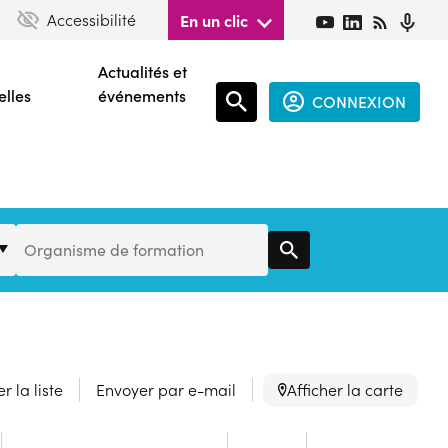
Accessibilité
En un clic
Actualités et
elles
événements
CONNEXION
Espace
connecté
guest
Organisme
Organisme de formation
de
Formation
r la liste
Envoyer par e-mail
Afficher la carte