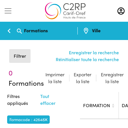
Aller
au
contenu
principal
Formations
Ville
Enregistrer la recherche
Filtrer
Réinitialiser toute la recherche
0
Imprimer
Exporter
Enregistrer
Formations
la liste
la liste
la liste
Filtres
Tout
appliqués
effacer
FORMATION
DA
Formacode : 42648