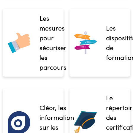
Les
mesures
Les
pour
dispositif
sécuriser
de
les
formatio
parcours
Le
Cléor, les
répertoir
informations
des
sur les
certifica